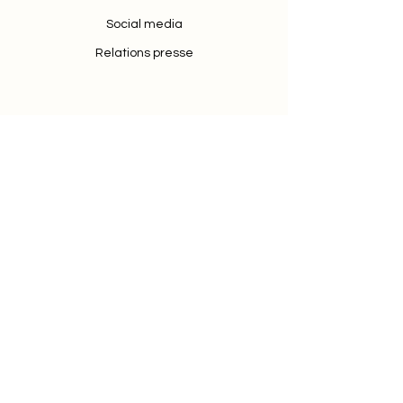
Social media
Relations presse
128 Rue la Boétie
75008 Paris, France
contact@travel-insight.fr
01 23 45 67 89
Agence de communication
spécialisée dans le tourisme du
voyage d’affaires et du loisirs.
Trade marketing
Influence
Qui sommes nous ?